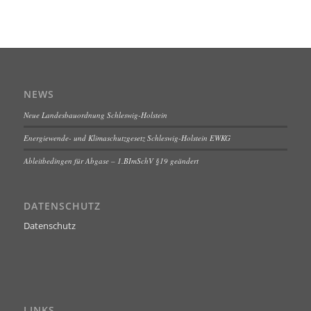
NEWS
Neue Landesbauordnung Schleswig-Holstein
Energiewende- und Klimaschutzgesetz Schleswig-Holstein EWKG
Ableitbedingen für Abgase – 1.BImSchV §19 geändert
DATENSCHUTZ
Datenschutz
LINKS