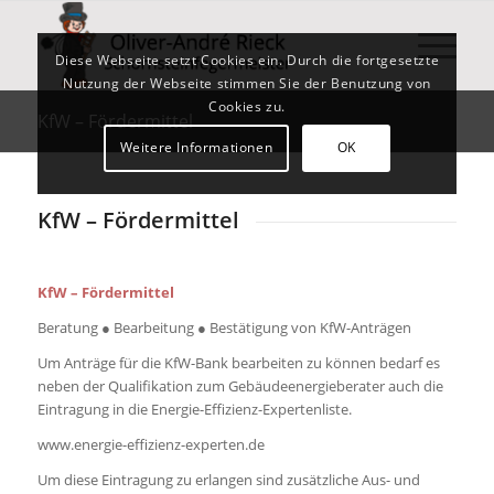
Diese Webseite setzt Cookies ein. Durch die fortgesetzte
Nutzung der Webseite stimmen Sie der Benutzung von
Cookies zu.
KfW – Fördermittel
Weitere Informationen
OK
KfW – Fördermittel
KfW – Fördermittel
Beratung ● Bearbeitung ● Bestätigung von KfW-Anträgen
Um Anträge für die KfW-Bank bearbeiten zu können bedarf es
neben der Qualifikation zum Gebäudeenergieberater auch die
Eintragung in die Energie-Effizienz-Expertenliste.
www.energie-effizienz-experten.de
Um diese Eintragung zu erlangen sind zusätzliche Aus- und